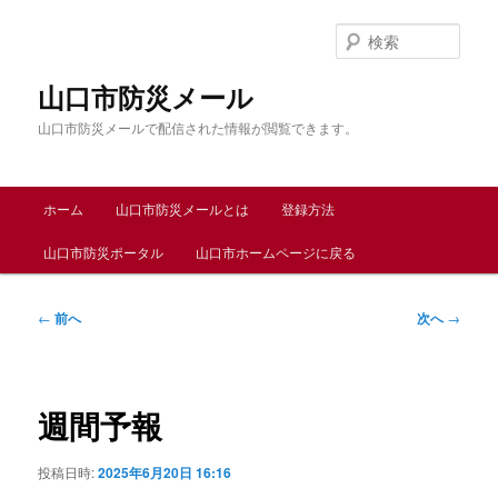
メ
イ
検
ン
索
コ
山口市防災メール
ン
山口市防災メールで配信された情報が閲覧できます。
テ
ン
ツ
メ
へ
ホーム
山口市防災メールとは
登録方法
イ
移
ン
動
山口市防災ポータル
山口市ホームページに戻る
メ
ニ
ュ
投
←
前へ
次へ
→
ー
稿
ナ
ビ
ゲ
週間予報
ー
シ
投稿日時:
2025年6月20日 16:16
ョ