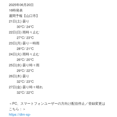
ン
2025年06月20日
16時発表
週間予報【山口市】
21日(土) 曇り
30℃/ 24℃
22日(日) 雨時々止む
27℃/ 23℃
23日(月) 曇り一時雨
28℃/ 21℃
24日(火) 雨時々止む
26℃/ 20℃
25日(水) 曇り時々雨
29℃/ 22℃
26日(木) 曇り
32℃/ 23℃
27日(金) 曇り時々晴れ
32℃/ 22℃
＜PC、スマートフォンユーザーの方向け配信停止／登録変更は
こちら：＞
https://dim-sp-