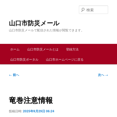
メ
イ
検
ン
索
コ
山口市防災メール
ン
山口市防災メールで配信された情報が閲覧できます。
テ
ン
ツ
メ
へ
ホーム
山口市防災メールとは
登録方法
イ
移
ン
動
山口市防災ポータル
山口市ホームページに戻る
メ
ニ
ュ
投
←
前へ
次へ
→
ー
稿
ナ
ビ
ゲ
竜巻注意情報
ー
シ
投稿日時:
2025年9月29日 06:24
ョ