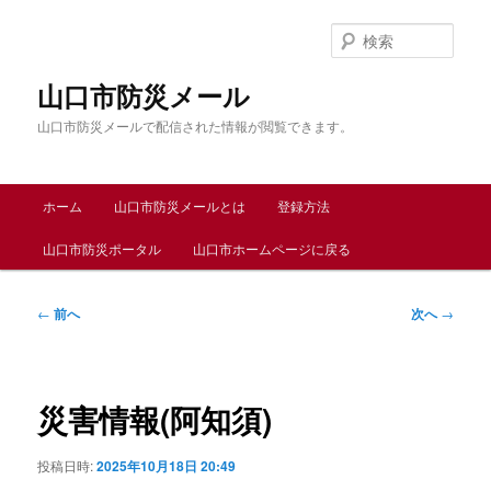
メ
イ
検
ン
索
コ
山口市防災メール
ン
山口市防災メールで配信された情報が閲覧できます。
テ
ン
ツ
メ
へ
ホーム
山口市防災メールとは
登録方法
イ
移
ン
動
山口市防災ポータル
山口市ホームページに戻る
メ
ニ
ュ
投
←
前へ
次へ
→
ー
稿
ナ
ビ
ゲ
災害情報(阿知須)
ー
シ
投稿日時:
2025年10月18日 20:49
ョ