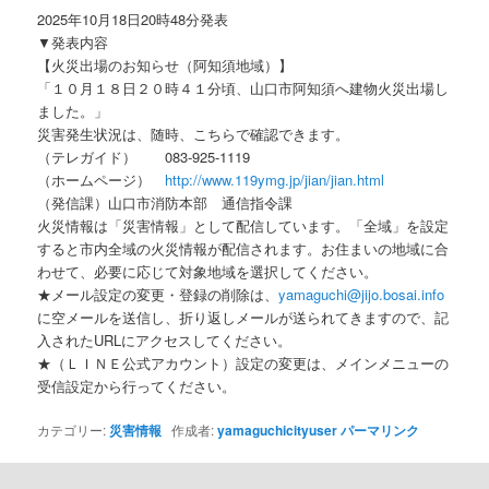
ン
2025年10月18日20時48分発表
▼発表内容
【火災出場のお知らせ（阿知須地域）】
「１０月１８日２０時４１分頃、山口市阿知須へ建物火災出場し
ました。」
災害発生状況は、随時、こちらで確認できます。
（テレガイド） 083-925-1119
（ホームページ）
http://www.119ymg.jp/jian/jian.html
（発信課）山口市消防本部 通信指令課
火災情報は「災害情報」として配信しています。「全域」を設定
すると市内全域の火災情報が配信されます。お住まいの地域に合
わせて、必要に応じて対象地域を選択してください。
★メール設定の変更・登録の削除は、
yamaguchi@jijo.bosai.info
に空メールを送信し、折り返しメールが送られてきますので、記
入されたURLにアクセスしてください。
★（ＬＩＮＥ公式アカウント）設定の変更は、メインメニューの
受信設定から行ってください。
カテゴリー:
災害情報
作成者:
yamaguchicityuser
パーマリンク