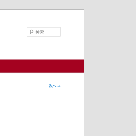
検
索
次へ
→