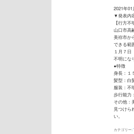
ョ
ン
2021年0
▼発表内
【行方不
山口市高
美祢市か
できる範
１月７日
不明にな
●特徴
身長：１
髪型：白
服装：不
歩行能
その他：
見つけら
い。
カテゴリー: