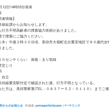
1月12日14時03分発表
容
明者情報】
齢福祉課からお知らせします。
ら行方不明高齢者の捜索協力依頼がありました。
囲で捜索にご協力ください。
（木）午後２時３０分頃、美祢市大嶺町北分重安地区で８０歳代女
りました。
５０センチくらい 体格：太り気味
髪交じり
明
力：自立
美祢線重安駅付近で確認された後、行方不明となっている。
れた方は、美祢警察署(TEL：０８３７ー５２－０１１０） までご
市からのお知らせ
作成者:
yamaguchicityuser
パーマリンク