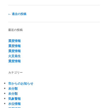
投
←
過去の投稿
稿
ナ
ビ
最近の投稿
ゲ
ー
震度情報
シ
震度情報
ョ
震度情報
ン
火災発生
震度情報
カテゴリー
市からのお知らせ
未分類
未分類
気象警報
水位情報