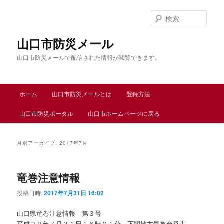
メ
サ
イ
ブ
検
ン
コ
索
コ
ン
山口市防災メール
ン
テ
山口市防災メールで配信された情報が閲覧できます。
テ
ン
ン
ツ
ツ
へ
メ
へ
移
ホーム
山口市防災メールとは
登録方法
イ
移
動
ン
動
山口市防災ポータル
山口市ホームページに戻る
メ
ニ
ュ
月別アーカイブ:
2017年7月
ー
竜巻注意情報
投稿日時:
2017年7月31日 16:02
山口県竜巻注意情報 第３号
平成２９年７月３１日１６時０１分 下関地方気象台発表