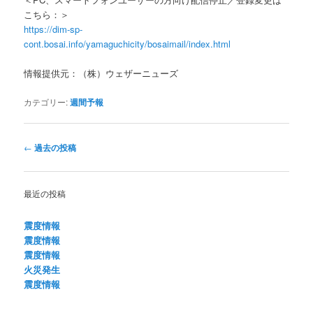
こちら：＞
https://dim-sp-
cont.bosai.info/yamaguchicity/bosaimail/index.html
情報提供元：（株）ウェザーニューズ
カテゴリー:
週間予報
投
←
過去の投稿
稿
ナ
ビ
最近の投稿
ゲ
ー
震度情報
シ
震度情報
ョ
震度情報
ン
火災発生
震度情報