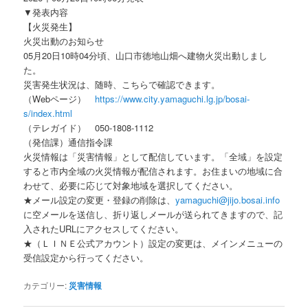
▼発表内容
【火災発生】
火災出動のお知らせ
05月20日10時04分頃、山口市徳地山畑へ建物火災出動しまし
た。
災害発生状況は、随時、こちらで確認できます。
（Webページ）
https://www.city.yamaguchi.lg.jp/bosai-
s/index.html
（テレガイド） 050-1808-1112
（発信課）通信指令課
火災情報は「災害情報」として配信しています。「全域」を設定
すると市内全域の火災情報が配信されます。お住まいの地域に合
わせて、必要に応じて対象地域を選択してください。
★メール設定の変更・登録の削除は、
yamaguchi@jijo.bosai.info
に空メールを送信し、折り返しメールが送られてきますので、記
入されたURLにアクセスしてください。
★（ＬＩＮＥ公式アカウント）設定の変更は、メインメニューの
受信設定から行ってください。
カテゴリー:
災害情報