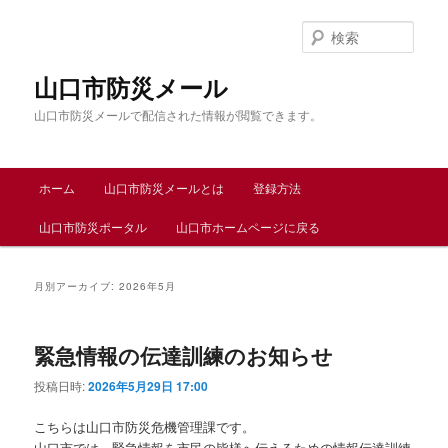
メ
サ
イ
ブ
検
ン
コ
索
コ
ン
山口市防災メール
ン
テ
山口市防災メールで配信された情報が閲覧できます。
テ
ン
ン
ツ
ツ
へ
メ
へ
移
ホーム
山口市防災メールとは
登録方法
イ
移
動
ン
動
山口市防災ポータル
山口市ホームページに戻る
メ
ニ
ュ
月別アーカイブ:
2026年5月
ー
緊急情報の伝達訓練のお知らせ
投稿日時:
2026年5月29日 17:00
こちらは山口市防災危機管理課です。
山口市では、緊急情報を市民の皆様へ伝えるための情報伝達訓練