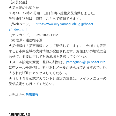
【火災発生】
火災出動のお知らせ
05月14日17時25分頃、山口市陶へ建物火災出動しました。
災害発生状況は、随時、こちらで確認できます。
（Webページ）
https://www.city.yamaguchi.lg.jp/bosai-
s/index.html
（テレガイド） 050-1808-1112
（発信課）通信指令課
火災情報は「災害情報」として配信しています。「全域」を設定
すると市内全域の火災情報が配信されます。お住まいの地域に合
わせて、必要に応じて対象地域を選択してください。
★メール設定の変更・登録の削除は、
yamaguchi@jijo.bosai.info
に空メールを送信し、折り返しメールが送られてきますので、記
入されたURLにアクセスしてください。
★（ＬＩＮＥ公式アカウント）設定の変更は、メインメニューの
受信設定から行ってください。
カテゴリー:
災害情報
週間予報