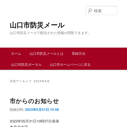
メ
サ
イ
ブ
検
ン
コ
索
コ
ン
山口市防災メール
ン
テ
山口市防災メールで配信された情報が閲覧できます。
テ
ン
ン
ツ
ツ
へ
メ
へ
移
ホーム
山口市防災メールとは
登録方法
イ
移
動
ン
動
山口市防災ポータル
山口市ホームページに戻る
メ
ニ
ュ
月別アーカイブ:
2023年5月
ー
市からのお知らせ
投稿日時:
2023年5月31日 10:58
2023年05月31日10時57分発表
▼発表内容