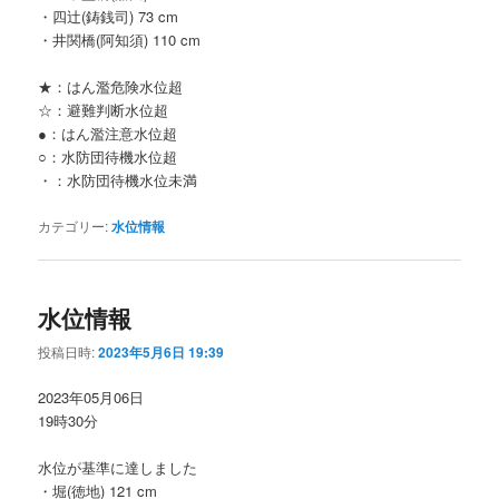
・四辻(鋳銭司) 73 cm
・井関橋(阿知須) 110 cm
★：はん濫危険水位超
☆：避難判断水位超
●：はん濫注意水位超
○：水防団待機水位超
・：水防団待機水位未満
カテゴリー:
水位情報
水位情報
投稿日時:
2023年5月6日 19:39
2023年05月06日
19時30分
水位が基準に達しました
・堀(徳地) 121 cm