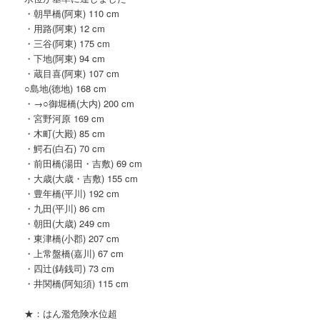
・朝早橋(阿東) 110 cm
・用路(阿東) 12 cm
・三谷(阿東) 175 cm
・下地(阿東) 94 cm
・蔵目喜(阿東) 107 cm
○島地(徳地) 168 cm
・→○御堀橋(大内) 200 cm
・宮野河原 169 cm
・木町(大殿) 85 cm
・鰐石(白石) 70 cm
・前田橋(湯田・吉敷) 69 cm
・大歳(大歳・吉敷) 155 cm
・豊年橋(平川) 192 cm
・九田(平川) 86 cm
・朝田(大歳) 249 cm
・東津橋(小郡) 207 cm
・上常盤橋(嘉川) 67 cm
・四辻(鋳銭司) 73 cm
・井関橋(阿知須) 115 cm
★：はん濫危険水位超