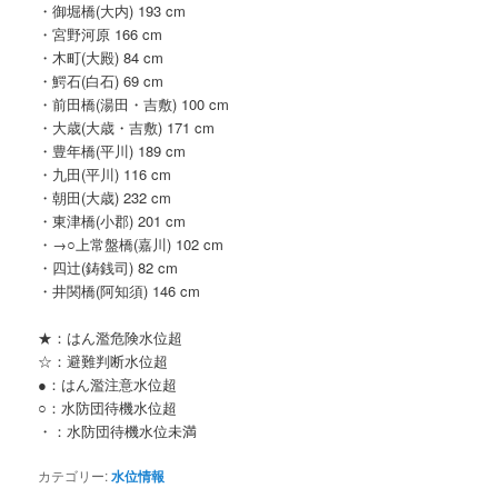
・御堀橋(大内) 193 cm
・宮野河原 166 cm
・木町(大殿) 84 cm
・鰐石(白石) 69 cm
・前田橋(湯田・吉敷) 100 cm
・大歳(大歳・吉敷) 171 cm
・豊年橋(平川) 189 cm
・九田(平川) 116 cm
・朝田(大歳) 232 cm
・東津橋(小郡) 201 cm
・→○上常盤橋(嘉川) 102 cm
・四辻(鋳銭司) 82 cm
・井関橋(阿知須) 146 cm
★：はん濫危険水位超
☆：避難判断水位超
●：はん濫注意水位超
○：水防団待機水位超
・：水防団待機水位未満
カテゴリー:
水位情報