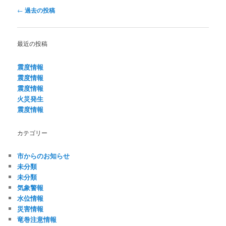
投
←
過去の投稿
稿
ナ
ビ
最近の投稿
ゲ
ー
震度情報
シ
震度情報
ョ
震度情報
ン
火災発生
震度情報
カテゴリー
市からのお知らせ
未分類
未分類
気象警報
水位情報
災害情報
竜巻注意情報