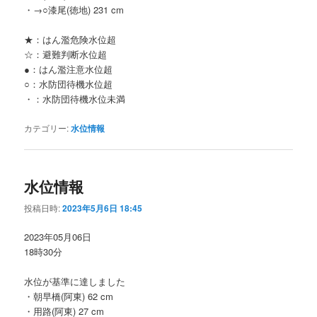
・→○漆尾(徳地) 231 cm
★：はん濫危険水位超
☆：避難判断水位超
●：はん濫注意水位超
○：水防団待機水位超
・：水防団待機水位未満
カテゴリー:
水位情報
水位情報
投稿日時:
2023年5月6日 18:45
2023年05月06日
18時30分
水位が基準に達しました
・朝早橋(阿東) 62 cm
・用路(阿東) 27 cm