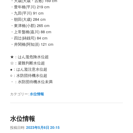
・大歳(大歳・吉敷) 169 cm
・豊年橋(平川) 219 cm
・九田(平川) 91 cm
・朝田(大歳) 284 cm
・東津橋(小郡) 265 cm
・上常盤橋(嘉川) 88 cm
・四辻(鋳銭司) 84 cm
・井関橋(阿知須) 121 cm
★：はん濫危険水位超
☆：避難判断水位超
●：はん濫注意水位超
○：水防団待機水位超
・：水防団待機水位未満
カテゴリー:
水位情報
水位情報
投稿日時:
2023年5月6日 20:15