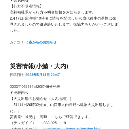
【行方不明者情報】
高齢福祉課から行方不明者情報をお知らせします。
2月17日(金)午前10時頃に情報を配信した70歳代後半の男性は発
見されましたので御連絡いたします。御協力ありがとうございま
した。
カテゴリー:
市からのお知らせ
災害情報(小鯖・大内)
投稿日時:
2023年5月14日 20:47
2023年05月14日20時46分発表
▼発表内容
【火災出場のお知らせ（大内地域）】
「5月14日20時32分頃、山口市大内長野へ建物火災出場しまし
た。」
災害発生状況は、随時、こちらで確認できます。
（テレガイド） 083-925-1119
（ホームページ）
http://www.119ymg.jp/jian/jian.html