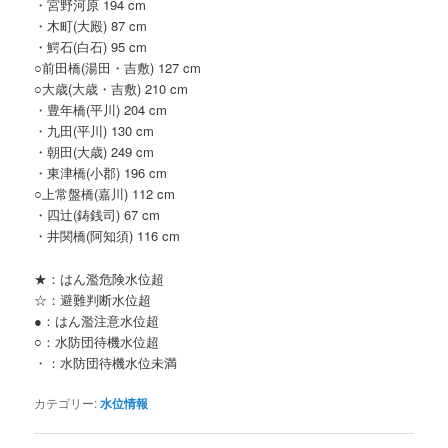
・宮野河原 194 cm
・木町(大殿) 87 cm
・鰐石(白石) 95 cm
○前田橋(湯田・吉敷) 127 cm
○大歳(大歳・吉敷) 210 cm
・豊年橋(平川) 204 cm
・九田(平川) 130 cm
・朝田(大歳) 249 cm
・東津橋(小郡) 196 cm
○上常盤橋(嘉川) 112 cm
・四辻(鋳銭司) 67 cm
・井関橋(阿知須) 116 cm
★：はん濫危険水位超
☆：避難判断水位超
●：はん濫注意水位超
○：水防団待機水位超
・：水防団待機水位未満
カテゴリー:
水位情報