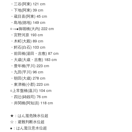
・三谷(阿東) 121 cm
・下地(阿東) 39 cm
・蔵目喜(阿東) 45 cm
・島地(徳地) 149 cm
○→●御堀橋(大内) 222 cm
・宮野河原 193 cm
・木町(大殿) 89 cm
・鰐石(白石) 103 cm
・前田橋(湯田・吉敷) 87 cm
・大歳(大歳・吉敷) 183 cm
・豊年橋(平川) 223 cm
・九田(平川) 96 cm
・朝田(大歳) 278 cm
・東津橋(小郡) 223 cm
○上常盤橋(嘉川) 104 cm
・四辻(鋳銭司) 76 cm
・井関橋(阿知須) 118 cm
★：はん濫危険水位超
☆：避難判断水位超
●：はん濫注意水位超