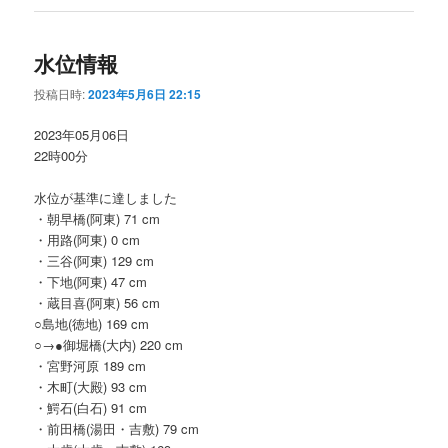
水位情報
投稿日時:
2023年5月6日 22:15
2023年05月06日
22時00分
水位が基準に達しました
・朝早橋(阿東) 71 cm
・用路(阿東) 0 cm
・三谷(阿東) 129 cm
・下地(阿東) 47 cm
・蔵目喜(阿東) 56 cm
○島地(徳地) 169 cm
○→●御堀橋(大内) 220 cm
・宮野河原 189 cm
・木町(大殿) 93 cm
・鰐石(白石) 91 cm
・前田橋(湯田・吉敷) 79 cm