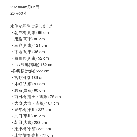
2023年05月06日
20時00分
水位が基準に達しました
・朝早橋(阿東) 66 cm
・用路(阿東) 30 cm
・三谷(阿東) 124 cm
・下地(阿東) 36 cm
・蔵目喜(阿東) 52 cm
・→○島地(徳地) 160 cm
●御堀橋(大内) 222 cm
・宮野河原 189 cm
・木町(大殿) 91 cm
・鰐石(白石) 90 cm
・前田橋(湯田・吉敷) 78 cm
・大歳(大歳・吉敷) 167 cm
・豊年橋(平川) 227 cm
・九田(平川) 85 cm
・朝田(大歳) 283 cm
・東津橋(小郡) 232 cm
・上常盤橋(嘉川) 77 cm