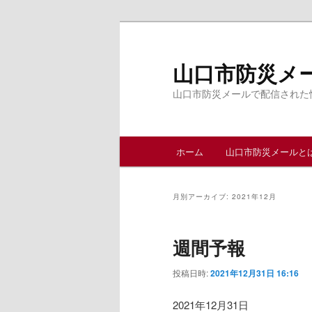
メ
サ
イ
ブ
ン
コ
山口市防災メ
コ
ン
山口市防災メールで配信された
ン
テ
テ
ン
ン
ツ
メ
ツ
へ
ホーム
山口市防災メールと
イ
へ
移
ン
移
動
メ
動
月別アーカイブ:
2021年12月
ニ
ュ
週間予報
ー
投稿日時:
2021年12月31日 16:16
2021年12月31日