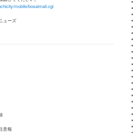
chicity/mobile/bosaimail.cgi
ニューズ
除
雪注意報