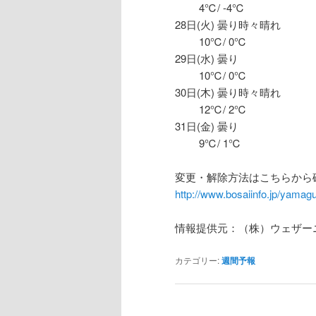
4℃/ -4℃
28日(火) 曇り時々晴れ
10℃/ 0℃
29日(水) 曇り
10℃/ 0℃
30日(木) 曇り時々晴れ
12℃/ 2℃
31日(金) 曇り
9℃/ 1℃
変更・解除方法はこちらから
http://www.bosaiinfo.jp/yamagu
情報提供元：（株）ウェザー
カテゴリー:
週間予報