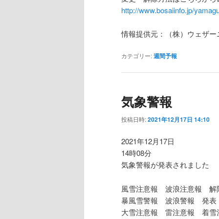
http://www.bosaiinfo.jp/yamagu
情報提供元：（株）ウェザー
カテゴリー:
週間予報
気象警報
投稿日時:
2021年12月17日 14:10
2021年12月17日
14時08分
気象警報が発表されました
風雪注意報 波浪注意報 解
暴風雪警報 波浪警報 発表
大雪注意報 雷注意報 着