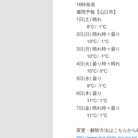
16時発表
週間予報【山口市】
1日(土) 晴れ
8℃/ -1℃
2日(日) 晴れ時々曇り
10℃/ -1℃
3日(月) 晴れ時々曇り
10℃/ -1℃
4日(火) 曇り時々晴れ
10℃/ 0℃
5日(水) 曇り
9℃/ -1℃
6日(木) 曇り
11℃/ 1℃
7日(金) 晴れ時々曇り
11℃/ 1℃
変更・解除方法はこちらから
http://www.bosaiinfo.jp/yamagu