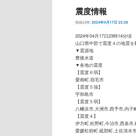
震度情報
投稿日時:
2024年4月17日 23:26
2024年04月17日23時14分頃
山口県中部で震度４の地震を
▼震源地
豊後水道
▼各地の震度
【震度６弱】
愛南町,宿毛市
【震度５強】
宇和島市
【震度５弱】
八幡浜市,大洲市,西予市,内子
【震度４】
伊方町,松野町,今治市,西条市
愛媛松前町,砥部町,土佐清水市