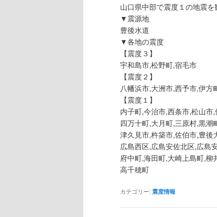
山口県中部で震度１の地震を
▼震源地
豊後水道
▼各地の震度
【震度３】
宇和島市,松野町,宿毛市
【震度２】
八幡浜市,大洲市,西予市,伊方
【震度１】
内子町,今治市,西条市,松山市
四万十町,大月町,三原村,黒潮
津久見市,杵築市,佐伯市,豊後
広島西区,広島安佐北区,広島安
府中町,海田町,大崎上島町,柳
高千穂町
カテゴリー:
震度情報