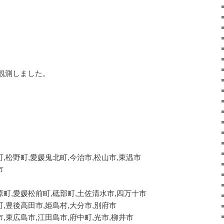
観測しました。
町,松野町,愛媛鬼北町,今治市,松山市,東温市
市
原町,愛媛松前町,砥部町,土佐清水市,四万十市
町,豊後高田市,姫島村,大分市,別府市
市,東広島市,江田島市,府中町,光市,柳井市