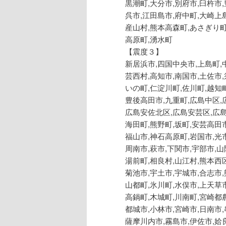
黒潮町,大分市,別府市,臼杵市
呉市,江田島市,府中町,大崎上
産山村,熊本高森町,あさぎり町
高原町,湧水町
【震度３】
新居浜市,四国中央市,上島町,
芸西村,高知市,南国市,土佐市
いの町,仁淀川町,佐川町,越知
豊後高田市,九重町,広島中区,
広島安佐北区,広島安芸区,広島
海田町,熊野町,坂町,安芸高田
福山市,神石高原町,岩国市,光
周南市,萩市,下関市,宇部市,
湯前町,相良村,山江村,熊本西
菊池市,宇土市,宇城市,合志市
山都町,氷川町,水俣市,上天草
高鍋町,木城町,川南町,宮崎都
都城市,小林市,宮崎市,日南市
薩摩川内市,霧島市,伊佐市,姶