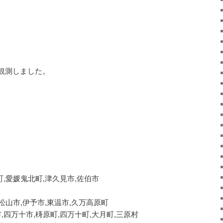
観測しました。
町,愛媛鬼北町,津久見市,佐伯市
,松山市,伊予市,東温市,久万高原町
,四万十市,梼原町,四万十町,大月町,三原村