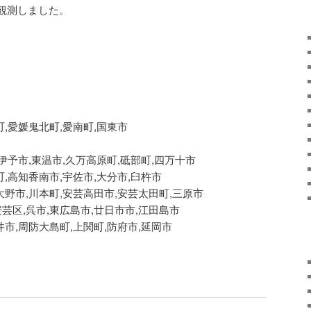
観測しました。
町,愛媛鬼北町,愛南町,国東市
,伊予市,東温市,久万高原町,砥部町,四万十市
町,高知香南市,宇佐市,大分市,臼杵市
大野市,川本町,安芸高田市,安芸太田町,三原市
芸区,呉市,東広島市,廿日市市,江田島市
井市,周防大島町,上関町,防府市,延岡市