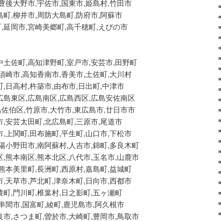
,豊後大野市,宇佐市,国東市,姫島村,竹田市
島町,柳井市,周防大島町,防府市,阿蘇市
,延岡市,宮崎美郷町,高千穂町,えびの市
中土佐町,高知津野町,室戸市,安芸市,田野町
,須崎市,高知香南市,香美市,土佐町,大川村
町,日高村,杵築市,由布市,日出町,中津市
広島東区,広島南区,広島西区,広島安佐南区
佐伯区,竹原市,大竹市,東広島市,廿日市市
市,安芸太田町,北広島町,三原市,尾道市
市,上関町,田布施町,平生町,山口市,下松市
山陽小野田市,南阿蘇村,人吉市,錦町,多良木町
区,熊本南区,熊本北区,八代市,玉名市,山鹿市
,熊本美里町,長洲町,西原村,嘉島町,益城町
市,天草市,芦北町,津奈木町,日向市,西都市
農町,門川町,椎葉村,日之影町,五ヶ瀬町
,串間市,国富町,綾町,鹿児島市,阿久根市
良市,さつま町,曽於市,大崎町,豊岡市,鳥取市