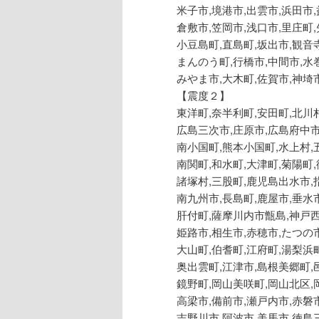
米子市,境港市,出雲市,浜田市
倉敷市,笠岡市,浅口市,里庄町
小豆島町,直島町,坂出市,観音
まんのう町,行橋市,中間市,水
みやま市,大木町,佐賀市,神埼
【震度２】
東洋町,奈半利町,安田町,北川
広島三次市,庄原市,広島府中市
南小国町,熊本小国町,水上村,
南関町,和水町,大津町,菊陽町
諸塚村,三股町,鹿児島出水市,
南九州市,長島町,鹿屋市,垂水
肝付町,薩摩川内市甑島,神戸西
姫路市,相生市,赤穂市,たつの
大山町,伯耆町,江府町,湯梨浜
奥出雲町,江津市,島根美郷町,
鏡野町,岡山美咲町,岡山北区,
高梁市,備前市,瀬戸内市,赤磐
吉野川市,阿波市,美馬市,徳島