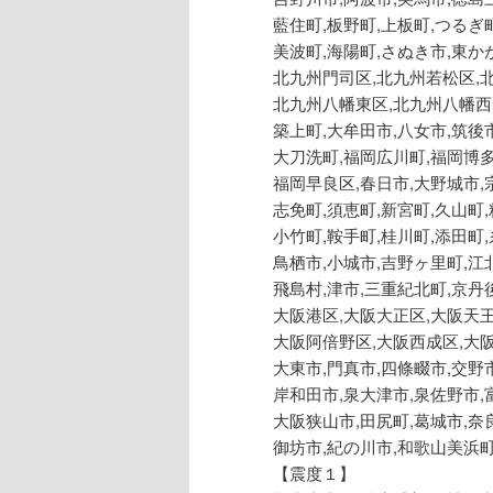
藍住町,板野町,上板町,つるぎ
美波町,海陽町,さぬき市,東か
北九州門司区,北九州若松区,
北九州八幡東区,北九州八幡西区
築上町,大牟田市,八女市,筑後
大刀洗町,福岡広川町,福岡博多
福岡早良区,春日市,大野城市,
志免町,須恵町,新宮町,久山町,
小竹町,鞍手町,桂川町,添田町
鳥栖市,小城市,吉野ヶ里町,江
飛島村,津市,三重紀北町,京丹
大阪港区,大阪大正区,大阪天
大阪阿倍野区,大阪西成区,大阪
大東市,門真市,四條畷市,交野
岸和田市,泉大津市,泉佐野市,
大阪狭山市,田尻町,葛城市,奈
御坊市,紀の川市,和歌山美浜
【震度１】