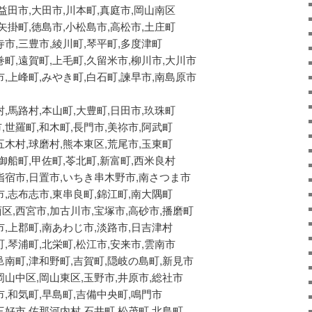
,益田市,大田市,川本町,真庭市,岡山南区
,矢掛町,徳島市,小松島市,高松市,土庄町
寺市,三豊市,綾川町,琴平町,多度津町
巻町,遠賀町,上毛町,久留米市,柳川市,大川市
市,上峰町,みやき町,白石町,諫早市,南島原市
村,馬路村,本山町,大豊町,日田市,玖珠町
,世羅町,和木町,長門市,美祢市,阿武町
五木村,球磨村,熊本東区,荒尾市,玉東町
,御船町,甲佐町,苓北町,新富町,西米良村
指宿市,日置市,いちき串木野市,南さつま市
市,志布志市,東串良町,錦江町,南大隅町
区,西宮市,加古川市,宝塚市,高砂市,播磨町
市,上郡町,南あわじ市,淡路市,日吉津村
町,琴浦町,北栄町,松江市,安来市,雲南市
邑南町,津和野町,吉賀町,隠岐の島町,新見市
岡山中区,岡山東区,玉野市,井原市,総社市
市,和気町,早島町,吉備中央町,鳴門市
三好市,佐那河内村,石井町,松茂町,北島町