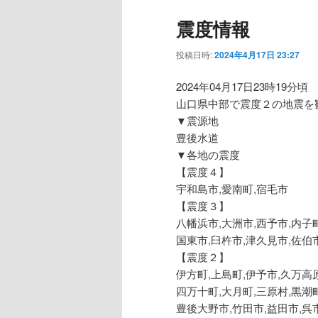
震度情報
投稿日時:
2024年4月17日 23:27
2024年04月17日23時19分頃
山口県中部で震度２の地震を
▼震源地
豊後水道
▼各地の震度
【震度４】
宇和島市,愛南町,宿毛市
【震度３】
八幡浜市,大洲市,西予市,内子
国東市,臼杵市,津久見市,佐伯
【震度２】
伊方町,上島町,伊予市,久万高
四万十町,大月町,三原村,黒潮
豊後大野市,竹田市,益田市,呉