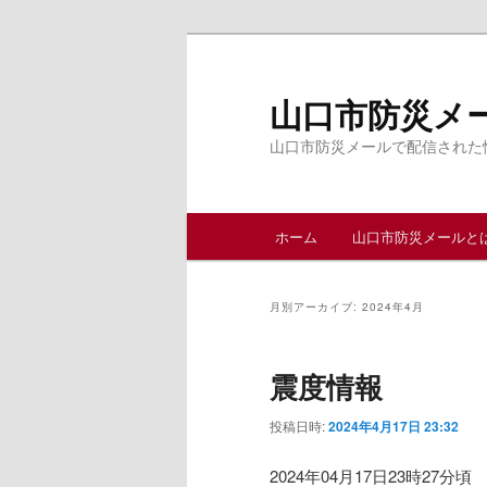
メ
サ
イ
ブ
ン
コ
山口市防災メ
コ
ン
山口市防災メールで配信された
ン
テ
テ
ン
ン
ツ
メ
ツ
へ
ホーム
山口市防災メールと
イ
へ
移
ン
移
動
メ
動
月別アーカイブ:
2024年4月
ニ
ュ
震度情報
ー
投稿日時:
2024年4月17日 23:32
2024年04月17日23時27分頃