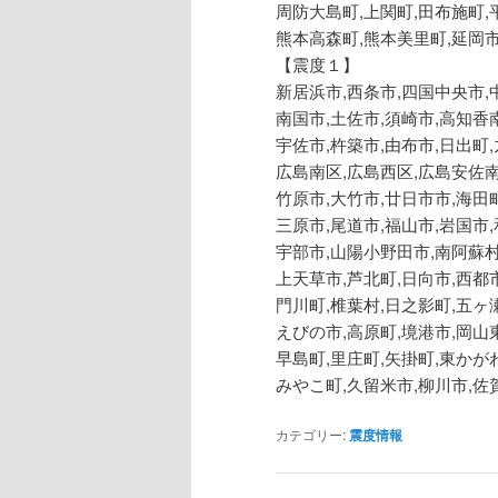
周防大島町,上関町,田布施町,
熊本高森町,熊本美里町,延岡市
【震度１】
新居浜市,西条市,四国中央市,
南国市,土佐市,須崎市,高知香
宇佐市,杵築市,由布市,日出町
広島南区,広島西区,広島安佐
竹原市,大竹市,廿日市市,海田
三原市,尾道市,福山市,岩国市,
宇部市,山陽小野田市,南阿蘇村
上天草市,芦北町,日向市,西都
門川町,椎葉村,日之影町,五ヶ
えびの市,高原町,境港市,岡山
早島町,里庄町,矢掛町,東かが
みやこ町,久留米市,柳川市,佐
カテゴリー:
震度情報