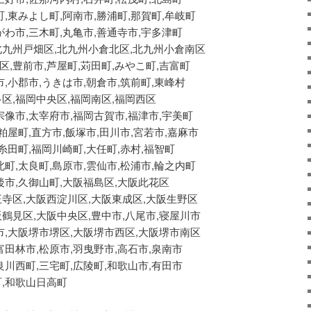
町,東みよし町,阿南市,勝浦町,那賀町,牟岐町
がわ市,三木町,丸亀市,善通寺市,宇多津町
北九州戸畑区,北九州小倉北区,北九州小倉南区
,豊前市,芦屋町,苅田町,みやこ町,吉富町
市,小郡市,うきは市,朝倉市,筑前町,東峰村
区,福岡中央区,福岡南区,福岡西区
宗像市,太宰府市,福岡古賀市,福津市,宇美町
粕屋町,直方市,飯塚市,田川市,宮若市,嘉麻市
,糸田町,福岡川崎町,大任町,赤村,福智町
北町,太良町,島原市,雲仙市,松浦市,輪之内町
後市,久御山町,大阪福島区,大阪此花区
王寺区,大阪西淀川区,大阪東成区,大阪生野区
鶴見区,大阪中央区,豊中市,八尾市,寝屋川市
市,大阪堺市堺区,大阪堺市西区,大阪堺市南区
富田林市,松原市,羽曳野市,高石市,泉南市
良川西町,三宅町,広陵町,和歌山市,有田市
町,和歌山日高町